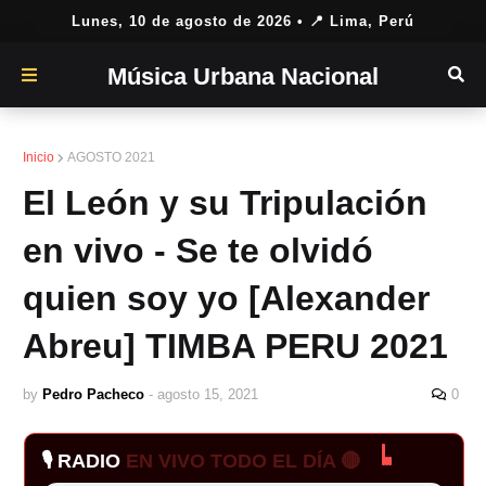
Lunes, 10 de agosto de 2026
• 📍 Lima, Perú
Música Urbana Nacional
Inicio
AGOSTO 2021
El León y su Tripulación
en vivo - Se te olvidó
quien soy yo [Alexander
Abreu] TIMBA PERU 2021
by
Pedro Pacheco
-
agosto 15, 2021
0
🎙️ RADIO
EN VIVO TODO EL DÍA 🔴