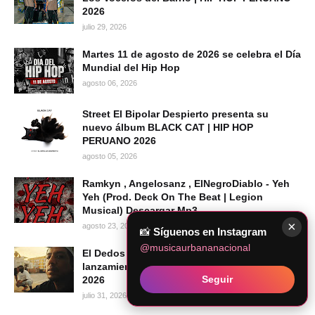
2026
julio 29, 2026
Martes 11 de agosto de 2026 se celebra el Día
Mundial del Hip Hop
agosto 06, 2026
Street El Bipolar Despierto presenta su
nuevo álbum BLACK CAT | HIP HOP
PERUANO 2026
agosto 05, 2026
Ramkyn , Angelosanz , ElNegroDiablo - Yeh
Yeh (Prod. Deck On The Beat | Legion
Musical) Descargar Mp3
×
agosto 23, 2020
📸
Síguenos en Instagram
@musicaurbananacional
El Dedos presenta "Mi Voz", su más reciente
lanzamiento audiovisual | Hip Hop Peruano
Seguir
2026
julio 31, 2026