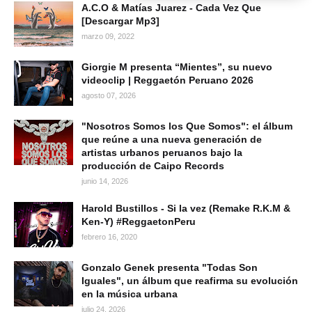
A.C.O & Matías Juarez - Cada Vez Que
[Descargar Mp3]
marzo 09, 2022
Giorgie M presenta “Mientes”, su nuevo
videoclip | Reggaetón Peruano 2026
agosto 07, 2026
"Nosotros Somos los Que Somos": el álbum
que reúne a una nueva generación de
artistas urbanos peruanos bajo la
producción de Caipo Records
junio 14, 2026
Harold Bustillos - Si la vez (Remake R.K.M &
Ken-Y) #ReggaetonPeru
febrero 16, 2020
Gonzalo Genek presenta "Todas Son
Iguales", un álbum que reafirma su evolución
en la música urbana
julio 24, 2026