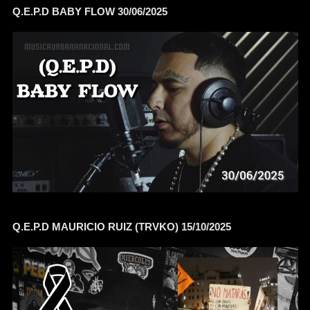
Q.E.P.D BABY FLOW 30/06/2025
Q.E.P.D MAURICIO RUIZ (TRVKO) 15/10/2025