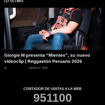
LO ULTIMO
Giorgie M presenta “Mientes”, su nuevo
videoclip | Reggaetón Peruano 2026
by
Pedro Pacheco
-
agosto 07, 2026
CONTADOR DE VISITAS A LA WEB
9
5
1
1
0
0