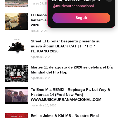
marzo 09, 2022
@musicaurbananacional
El Dedos presenta "Mi Voz", su más reciente
Seguir
lanzamiento audiovisual | Hip Hop Peruano
2026
julio 31, 2026
Street El Bipolar Despierto presenta su
nuevo álbum BLACK CAT | HIP HOP
PERUANO 2026
agosto 05, 2026
Martes 11 de agosto de 2026 se celebra el Día
Mundial del Hip Hop
agosto 06, 2026
Tu Eres Mia REMIX - Ropisagu Ft. Lui Wey &
Hectareas 14 (Prod New Port)
WWW.MUSICAURBANANACIONAL.COM
noviembre 16, 2010
Emilio Jaime & Kid MB - Nuestro Final