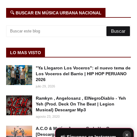
🔍 BUSCAR EN MÚSICA URBANA NACIONAL
LO MAS VISTO
"Ya Llegaron Los Voceros": el nuevo tema de
Los Voceros del Barrio | HIP HOP PERUANO
2026
julio 29, 2026
Ramkyn , Angelosanz , ElNegroDiablo - Yeh
Yeh (Prod. Deck On The Beat | Legion
Musical) Descargar Mp3
agosto 23, 2020
A.C.O & Matías Juarez - Cada Vez Que
×
[Descargar Mp3]
📸
Síguenos en Instagram