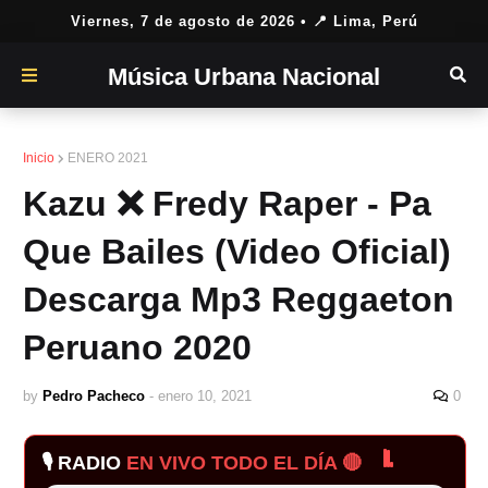
Viernes, 7 de agosto de 2026
• 📍 Lima, Perú
Música Urbana Nacional
Inicio
ENERO 2021
Kazu ❌ Fredy Raper - Pa
Que Bailes (Video Oficial)
Descarga Mp3 Reggaeton
Peruano 2020
by
Pedro Pacheco
-
enero 10, 2021
0
🎙️ RADIO
EN VIVO TODO EL DÍA 🔴