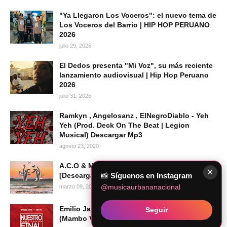
"Ya Llegaron Los Voceros": el nuevo tema de
Los Voceros del Barrio | HIP HOP PERUANO
2026
julio 29, 2026
El Dedos presenta "Mi Voz", su más reciente
lanzamiento audiovisual | Hip Hop Peruano
2026
julio 31, 2026
Ramkyn , Angelosanz , ElNegroDiablo - Yeh
Yeh (Prod. Deck On The Beat | Legion
Musical) Descargar Mp3
agosto 23, 2020
A.C.O & Matías Juarez - Cada Vez Que
×
📸
Síguenos en Instagram
[Descargar Mp3]
@musicaurbananacional
marzo 09, 2022
Emilio Jaime & Kid MB - Nuestro Final
Seguir
(Mambo Versión) [Audio Oficial]