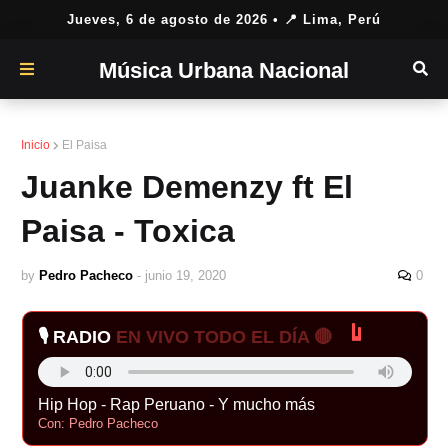
Jueves, 6 de agosto de 2026
• 📍 Lima, Perú
Música Urbana Nacional
Inicio
El Paisa
Juanke Demenzy ft El
Paisa - Toxica
by
Pedro Pacheco
-
junio 19, 2020
0
🎙️ RADIO
EN VIVO TODO EL DÍA 🔴
Hip Hop - Rap Peruano - Y mucho más
Con: Pedro Pacheco