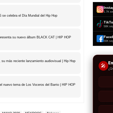
Inst
1.7K se
 se celebra el Día Mundial del Hip Hop
TikT
58K se
Face
o presenta su nuevo álbum BLACK CAT | HIP HOP
30K se
 su más reciente lanzamiento audiovisual | Hip Hop
E
🎤
¿Q
 el nuevo tema de Los Voceros del Barrio | HIP HOP