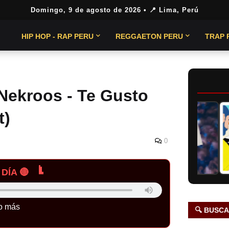
Domingo, 9 de agosto de 2026
• 📍 Lima, Perú
HIP HOP - RAP PERU
REGGAETON PERU
TRAP 
 Nekroos - Te Gusto
t)
0
DÍA 🔴
o más
🔍 BUSC