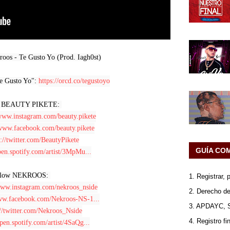
roos - Te Gusto Yo (Prod. Iagh0st)

 Gusto Yo": 
https://orcd.co/tegustoyo
 BEAUTY PIKETE: 

/www.instagram.com/beauty.pikete
/www.facebook.com/beauty.pikete
s://twitter.com/BeautyPikete
GUÍA CO
open.spotify.com/artist/3MpMu...
llow NEKROOS: 

1. Registrar,
/www.instagram.com/nekroos_nside
2. Derecho de
www.facebook.com/Nekroos-NS-1...
3. APDAYC, 
://twitter.com/Nekroos_Nside
4. Registro fi
open.spotify.com/artist/4SaQg...