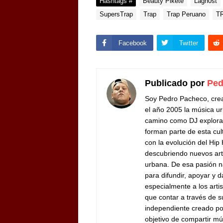
Hashtags #
Beauty Pikete
Lagh0st
SupersTrap
Trap
Trap Peruano
T
Facebook
Twitter
Publicado por
Ped
Soy Pedro Pacheco, cre
el año 2005 la música ur
camino como DJ exploran
forman parte de esta cul
con la evolución del Hip
descubriendo nuevos arti
urbana. De esa pasión n
para difundir, apoyar y d
especialmente a los arti
que contar a través de 
independiente creado por
objetivo de compartir mú