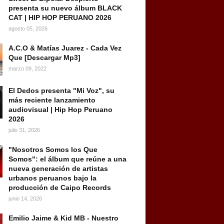
presenta su nuevo álbum BLACK
CAT | HIP HOP PERUANO 2026
agosto 05, 2026
A.C.O & Matías Juarez - Cada Vez
Que [Descargar Mp3]
marzo 09, 2022
El Dedos presenta "Mi Voz", su
más reciente lanzamiento
audiovisual | Hip Hop Peruano
2026
julio 31, 2026
"Nosotros Somos los Que
Somos": el álbum que reúne a una
nueva generación de artistas
urbanos peruanos bajo la
producción de Caipo Records
junio 14, 2026
Emilio Jaime & Kid MB - Nuestro