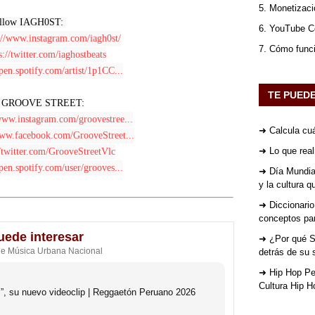
5. Monetizaci
llow IAGH0ST: 

6. YouTube Co
://www.instagram.com/iagh0st/
7. Cómo func
s://twitter.com/iaghostbeats
open.spotify.com/artist/1p1CC...
TE PUED
w GROOVE STREET:

www.instagram.com/groovestree...
➜ Calcula cuá
www.facebook.com/GrooveStreet...
➜ Lo que rea
//twitter.com/GrooveStreetVlc
open.spotify.com/user/grooves...
➜ Día Mundial
y la cultura 
➜ Diccionario
conceptos par
uede interesar
➜ ¿Por qué St
de Música Urbana Nacional
detrás de su 
➜ Hip Hop Per
Cultura Hip H
s”, su nuevo videoclip | Reggaetón Peruano 2026