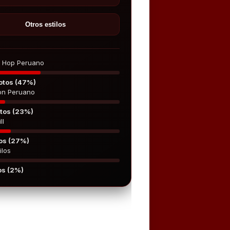
Otros estilos
p Hop Peruano
otos (47%)
on Peruano
tos (23%)
ll
os (27%)
ilos
os (2%)