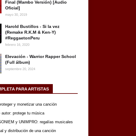
Final (Mambo Versión) [Audio
Oficial]
mayo 30, 2019
Harold Bustillos - Si la vez
(Remake R.K.M & Ken-Y)
#ReggaetonPeru
febrero 16, 2020
Elevación - Warrior Rapper School
(Full álbum)
septiembre 20, 2024
MPLETA PARA ARTISTAS
 proteger y monetizar una canción
 autor: protege tu música
SONIEM y UNIMPRO: regalías musicales
nal y distribución de una canción