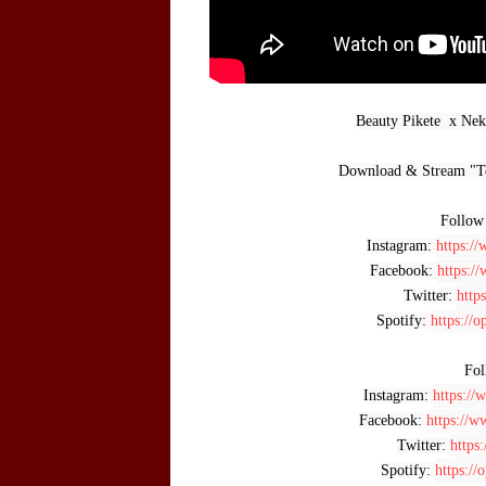
Beauty Pikete  x Nek
Download & Stream "Te
Follow
Instagram: 
https:/
Facebook: 
https:/
Twitter: 
http
Spotify: 
https://
Fo
Instagram: 
https:/
Facebook: 
https://
Twitter: 
https
Spotify: 
https://