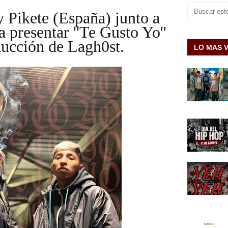
 Pikete (España) junto a
 presentar ''Te Gusto Yo''
ducción de Lagh0st.
LO MAS 