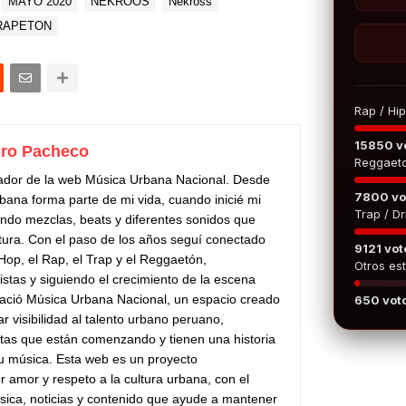
MAYO 2020
NEKROOS
Nekross
RAPETON
Rap / Hi
15850 v
ro Pacheco
Reggaet
ador de la web Música Urbana Nacional. Desde
7800 vo
bana forma parte de mi vida, cuando inicié mi
Trap / Dri
do mezclas, beats y diferentes sonidos que
tura. Con el paso de los años seguí conectado
9121 vot
 Hop, el Rap, el Trap y el Reggaetón,
Otros est
stas y siguiendo el crecimiento de la escena
ació Música Urbana Nacional, un espacio creado
650 vot
ar visibilidad al talento urbano peruano,
stas que están comenzando y tienen una historia
su música. Esta web es un proyecto
 amor y respeto a la cultura urbana, con el
sica, noticias y contenido que ayude a mantener