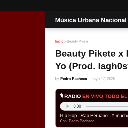
Música Urbana Nacional
Inicio
Beauty Pikete
Beauty Pikete x
Yo (Prod. Iagh0s
by
Pedro Pacheco
-
mayo 17, 2020
🎙️ RADIO
EN VIVO TODO EL 
Hip Hop - Rap Peruano - Y much
Con: Pedro Pacheco