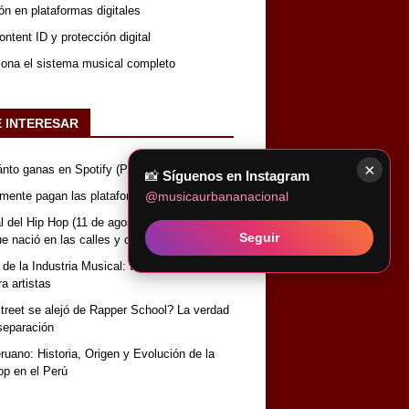
ón en plataformas digitales
ntent ID y protección digital
iona el sistema musical completo
E INTERESAR
×
nto ganas en Spotify (Perú)
📸
Síguenos en Instagram
@musicaurbananacional
lmente pagan las plataformas de música
 del Hip Hop (11 de agosto): Historia, origen
Seguir
que nació en las calles y conquistó el mundo
 de la Industria Musical: términos y
a artistas
reet se alejó de Rapper School? La verdad
separación
uano: Historia, Origen y Evolución de la
op en el Perú