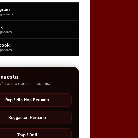
agram
guidores
ok
guidores
book
guidores
ncuesta
ué sonido domina la escena?
Rap / Hip Hop Peruano
Reggaeton Peruano
Trap / Drill