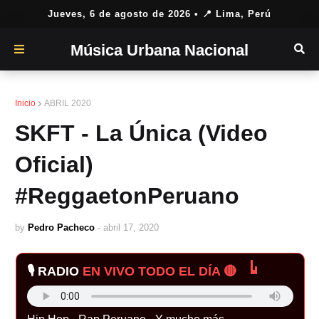
Jueves, 6 de agosto de 2026
• 📍 Lima, Perú
Música Urbana Nacional
Inicio
ABRIL 2020
SKFT - La Única (Video
Oficial)
#ReggaetonPeruano
by
Pedro Pacheco
-
abril 17, 2020
🎙️ RADIO
EN VIVO TODO EL DÍA 🔴