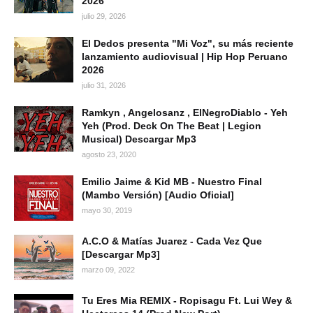
2026
julio 29, 2026
El Dedos presenta "Mi Voz", su más reciente
lanzamiento audiovisual | Hip Hop Peruano
2026
julio 31, 2026
Ramkyn , Angelosanz , ElNegroDiablo - Yeh
Yeh (Prod. Deck On The Beat | Legion
Musical) Descargar Mp3
agosto 23, 2020
Emilio Jaime & Kid MB - Nuestro Final
(Mambo Versión) [Audio Oficial]
mayo 30, 2019
A.C.O & Matías Juarez - Cada Vez Que
[Descargar Mp3]
marzo 09, 2022
Tu Eres Mia REMIX - Ropisagu Ft. Lui Wey &