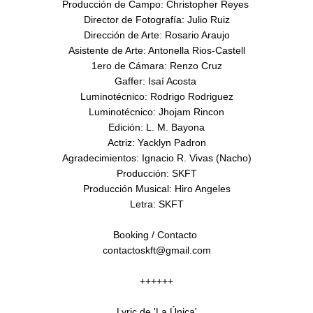
Producción de Campo: Christopher Reyes 

Director de Fotografía: Julio Ruiz

Dirección de Arte: Rosario Araujo

Asistente de Arte: Antonella Rios-Castell

1ero de Cámara: Renzo Cruz

Gaffer: Isaí Acosta 

Luminotécnico: Rodrigo Rodriguez

Luminotécnico: Jhojam Rincon

Edición: L. M. Bayona

Actriz: Yacklyn Padron

Agradecimientos: Ignacio R. Vivas (Nacho)

Producción: SKFT

Producción Musical: Hiro Angeles

Letra: SKFT

Booking / Contacto 

contactoskft@gmail.com

++++++

Lyric de 'La Única'
