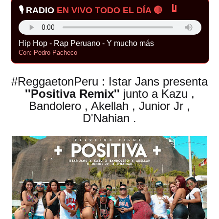
🎙️ RADIO
EN VIVO TODO EL DÍA 🔴
Hip Hop - Rap Peruano - Y mucho más
Con: Pedro Pacheco
#ReggaetonPeru : Istar Jans presenta
''Positiva Remix''
junto a Kazu ,
Bandolero , Akellah , Junior Jr ,
D'Nahian .