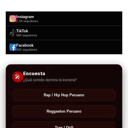
Instagram
1.7K seguidores
TikTok
58K seguidores
Facebook
30K seguidores
Encuesta
🎤
¿Qué sonido domina la escena?
Rap / Hip Hop Peruano
Reggaeton Peruano
Trap / Drill