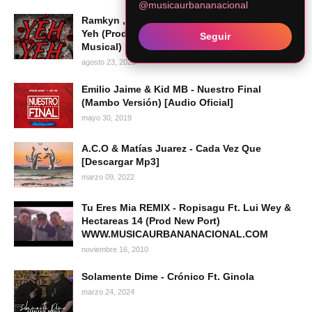
@musicaurbananacional
Ramkyn , Angelosanz , ElNegroDiablo - Yeh
Yeh (Prod. Deck On The Beat | Legion
Seguir
Musical) Descargar Mp3
agosto 23, 2020
Emilio Jaime & Kid MB - Nuestro Final
(Mambo Versión) [Audio Oficial]
mayo 30, 2019
A.C.O & Matías Juarez - Cada Vez Que
[Descargar Mp3]
marzo 09, 2022
Tu Eres Mia REMIX - Ropisagu Ft. Lui Wey &
Hectareas 14 (Prod New Port)
WWW.MUSICAURBANANACIONAL.COM
noviembre 16, 2010
Solamente Dime - Crónico Ft. Ginola
marzo 24, 2024