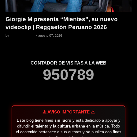
Giorgie M presenta “Mientes”, su nuevo
videoclip | Reggaetón Peruano 2026
by
Pedro Pacheco
-
agosto 07, 2026
CONTADOR DE VISITAS A LA WEB
9
5
0
7
8
9
⚠️ AVISO IMPORTANTE ⚠️
Este blog tiene fines
sin lucro
y está dedicado a apoyar y
difundir el
talento y la cultura urbana
en la música. Todo
el contenido pertenece a sus autores y se publica con fines