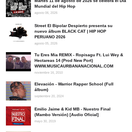
Martes 11 de agosto de 2026 se celebra el Día
Mundial del Hip Hop
agosto 06, 2026
Street El Bipolar Despierto presenta su
nuevo álbum BLACK CAT | HIP HOP
PERUANO 2026
agosto 05, 2026
Tu Eres Mia REMIX - Ropisagu Ft. Lui Wey &
Hectareas 14 (Prod New Port)
WWW.MUSICAURBANANACIONAL.COM
noviembre 16, 2010
Elevación - Warrior Rapper School (Full
álbum)
septiembre 20, 2024
Emilio Jaime & Kid MB - Nuestro Final
(Mambo Versión) [Audio Oficial]
mayo 30, 2019