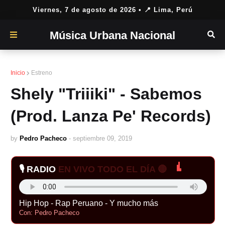
Viernes, 7 de agosto de 2026
• 📍 Lima, Perú
Música Urbana Nacional
Inicio
Estreno
Shely "Triiiki" - Sabemos
(Prod. Lanza Pe' Records)
by
Pedro Pacheco
-
septiembre 09, 2019
🎙️ RADIO
EN VIVO TODO EL DÍA 🔴
Hip Hop - Rap Peruano - Y mucho más
Con: Pedro Pacheco