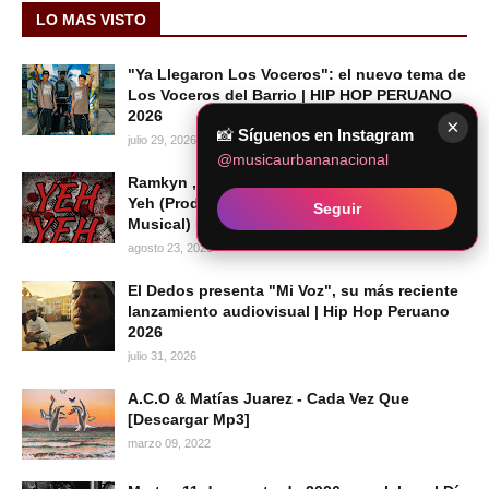
LO MAS VISTO
"Ya Llegaron Los Voceros": el nuevo tema de
Los Voceros del Barrio | HIP HOP PERUANO
2026
×
📸
Síguenos en Instagram
julio 29, 2026
@musicaurbananacional
Ramkyn , Angelosanz , ElNegroDiablo - Yeh
Yeh (Prod. Deck On The Beat | Legion
Seguir
Musical) Descargar Mp3
agosto 23, 2020
El Dedos presenta "Mi Voz", su más reciente
lanzamiento audiovisual | Hip Hop Peruano
2026
julio 31, 2026
A.C.O & Matías Juarez - Cada Vez Que
[Descargar Mp3]
marzo 09, 2022