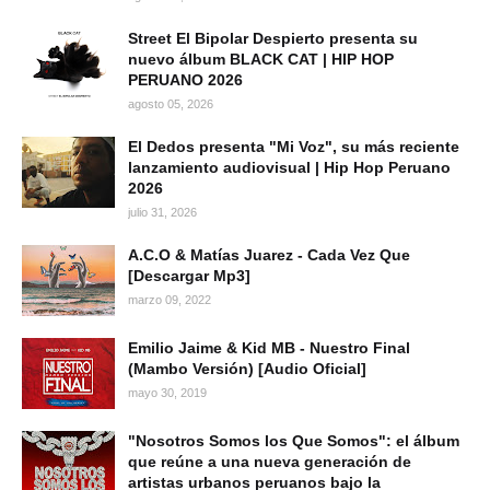
Street El Bipolar Despierto presenta su
nuevo álbum BLACK CAT | HIP HOP
PERUANO 2026
agosto 05, 2026
El Dedos presenta "Mi Voz", su más reciente
lanzamiento audiovisual | Hip Hop Peruano
2026
julio 31, 2026
A.C.O & Matías Juarez - Cada Vez Que
[Descargar Mp3]
marzo 09, 2022
Emilio Jaime & Kid MB - Nuestro Final
(Mambo Versión) [Audio Oficial]
mayo 30, 2019
"Nosotros Somos los Que Somos": el álbum
que reúne a una nueva generación de
artistas urbanos peruanos bajo la