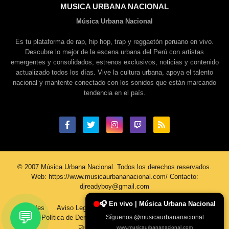
MUSICA URBANA NACIONAL
Música Urbana Nacional
Es tu plataforma de rap, hip hop, trap y reggaetón peruano en vivo.
Descubre lo mejor de la escena urbana del Perú con artistas
emergentes y consolidados, estrenos exclusivos, noticias y contenido
actualizado todos los días. Vive la cultura urbana, apoya el talento
nacional y mantente conectado con los sonidos que están marcando
tendencia en el país.
© 2007 Música Urbana Nacional. Todos los derechos reservados.
Web: https://www.musicaurbananacional.com/ Contacto:
djreadyboy@gmail.com
🎧 En vivo | Música Urbana Nacional
Cookies
Aviso Legal
Política De Privacidad
Contacto
💬
Síguenos @musicaurbananacional
Política de Derechos de Autor
Sobre Nosotros
🤝 Únete al Equipo MUN
www.musicaurbananacional.com