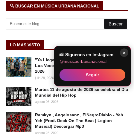
🔍 BUSCAR EN MÚSICA URBANA NACIONAL
LO MAS VISTO
×
📸
Síguenos en Instagram
"Ya Llegaron Los Voceros": el nuevo tema de
@musicaurbananacional
Los Voceros del Barrio | HIP HOP PERUANO
2026
Seguir
julio 29, 2026
Martes 11 de agosto de 2026 se celebra el Día
Mundial del Hip Hop
agosto 06, 2026
Ramkyn , Angelosanz , ElNegroDiablo - Yeh
Yeh (Prod. Deck On The Beat | Legion
Musical) Descargar Mp3
agosto 23, 2020