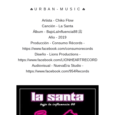
🔥 U R B A N - M U S I C 🔥
Artista - Chiko Flow
Canción - La Santa
Álbum - BajoLaInfluencia88 📀
Año - 2019
Producción - Consumo Récords -
https://www.facebook.com/consumorecords
Diseño - Lions Productions -
https://www.facebook.com/LIONHEARTRECORD
Audiovisual - NuevaEra Studio -
https://www.facebook.com/954Records