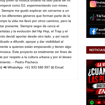
uy joven la música urbana ha sido parte de mi
Inst
5 empecé como DJ, experimentando con mixes,
1.5K se
s. Siempre me gustó explorar sin cerrarme a un
de los diferentes géneros que forman parte de la
TikT
58K se
empo la vida me llevó por otros caminos, pero la
tar presente. Siempre seguí de cerca el
Face
tistas y la evolución del Hip Hop, el Trap y el
30K se
o decidí aportar desde otro lado, y así nació
icado a difundir, apoyar y dar visibilidad al
lmente a quienes están empezando y tienen algo
NOTICIAS
 música.
Este proyecto es totalmente sin fines de
e por respeto a la cultura urbana y por el deseo
imiento.
– Pedro Pacheco
l)
📲 WhatsApp: +51 933 586 997
📧 Email: