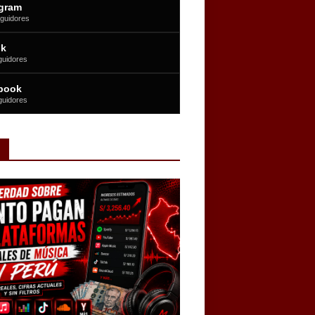
agram
guidores
ok
guidores
book
guidores