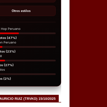
Otros estilos
p Hop Peruano
otos (47%)
on Peruano
tos (23%)
ll
os (27%)
ilos
os (2%)
MAURICIO RUIZ (TRVKO) 15/10/2025