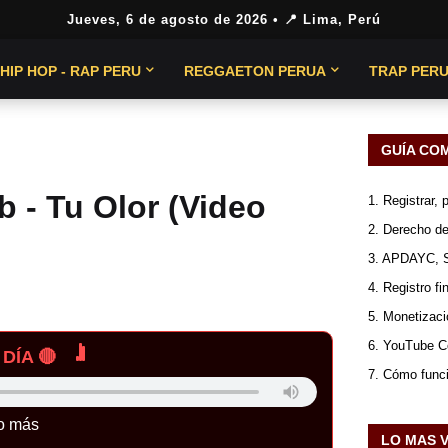
Jueves, 6 de agosto de 2026
• 📍 Lima, Perú
HIP HOP - RAP PERU
REGGAETON PERUA
TRAP PER
GUÍA CO
 - Tu Olor (Video
1. Registrar,
2. Derecho de
3. APDAYC, 
4. Registro fi
5. Monetizaci
6. YouTube Co
DÍA 🔴
7. Cómo func
o más
LO MAS 