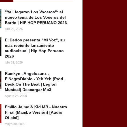
"Ya Llegaron Los Voceros": el
nuevo tema de Los Voceros del
Barrio | HIP HOP PERUANO 2026
julio 29, 2026
El Dedos presenta "Mi Voz", su
más reciente lanzamiento
audiovisual | Hip Hop Peruano
2026
julio 31, 2026
Ramkyn , Angelosanz ,
ElNegroDiablo - Yeh Yeh (Prod.
Deck On The Beat | Legion
Musical) Descargar Mp3
agosto 23, 2020
Emilio Jaime & Kid MB - Nuestro
Final (Mambo Versión) [Audio
Oficial]
mayo 30, 2019