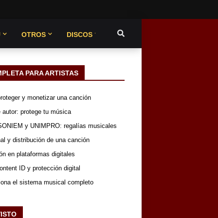
U
OTROS
DISCOS
MPLETA PARA ARTISTAS
 proteger y monetizar una canción
 autor: protege tu música
SONIEM y UNIMPRO: regalías musicales
nal y distribución de una canción
ón en plataformas digitales
ntent ID y protección digital
iona el sistema musical completo
VISTO