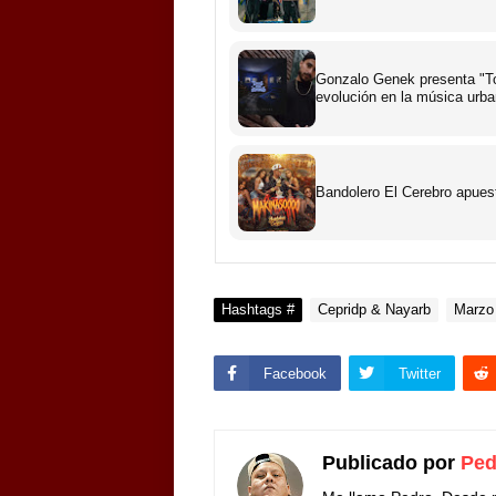
Gonzalo Genek presenta "To
evolución en la música urb
Bandolero El Cerebro apues
Hashtags #
Cepridp & Nayarb
Marzo
Facebook
Twitter
Publicado por
Ped