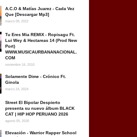
A.C.O & Matías Juarez - Cada Vez
Que [Descargar Mp3]
marzo 09, 2022
Tu Eres Mia REMIX - Ropisagu Ft.
Lui Wey & Hectareas 14 (Prod New
Port)
WWW.MUSICAURBANANACIONAL.
COM
noviembre 16, 2010
Solamente Dime - Crónico Ft.
Ginola
marzo 24, 2024
Street El Bipolar Despierto
presenta su nuevo álbum BLACK
CAT | HIP HOP PERUANO 2026
agosto 05, 2026
Elevación - Warrior Rapper School