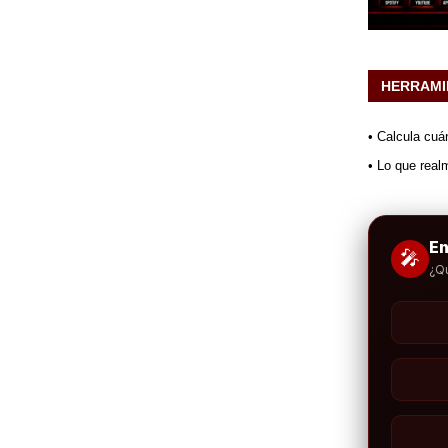
HERRAMI
• Calcula cuá
• Lo que real
E
🎤
¿Q