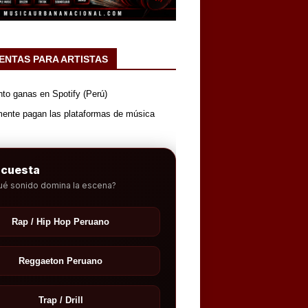
ENTAS PARA ARTISTAS
nto ganas en Spotify (Perú)
mente pagan las plataformas de música
ncuesta
ué sonido domina la escena?
Rap / Hip Hop Peruano
Reggaeton Peruano
Trap / Drill