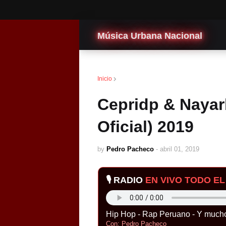
Música Urbana Nacional
Cepridp & Nayarb
Inicio
Cepridp & Nayarb
Oficial) 2019
by
Pedro Pacheco
-
abril 01, 2019
🎙️ RADIO
EN VIVO TODO EL 
Hip Hop - Rap Peruano - Y much
Con: Pedro Pacheco