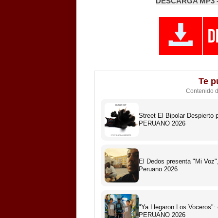
DESCARGA MP3 -
Te p
Contenido 
Street El Bipolar Despiert
PERUANO 2026
El Dedos presenta "Mi Voz",
Peruano 2026
"Ya Llegaron Los Voceros":
PERUANO 2026