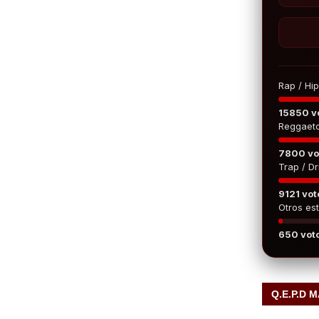
Rap / Hi
15850 v
Reggaet
7800 vo
Trap / Dri
9121 vot
Otros est
650 vot
Q.E.P.D 