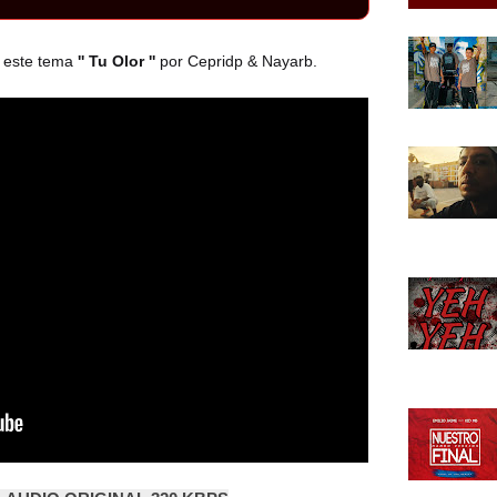
n este tema
'' Tu Olor ''
por Cepridp & Nayarb.