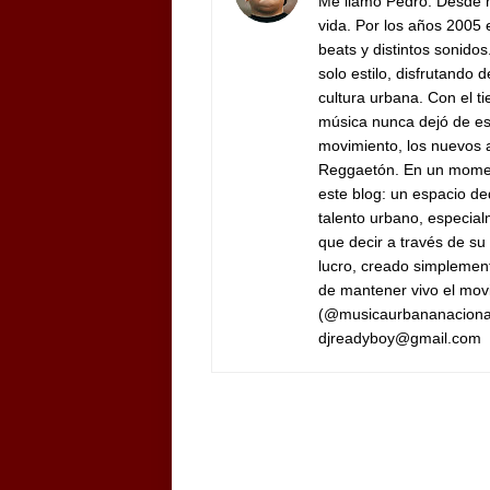
Me llamo Pedro. Desde m
vida. Por los años 200
beats y distintos sonido
solo estilo, disfrutando 
cultura urbana.
Con el ti
música nunca dejó de es
movimiento, los nuevos ar
Reggaetón.
En un moment
este blog: un espacio ded
talento urbano, especia
que decir a través de su
lucro, creado simplement
de mantener vivo el mov
(@musicaurbananaciona
djreadyboy@gmail.com