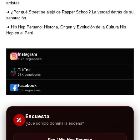
artistas
➜ ¿Por qué Street se alejó de Rapper School? La verdad detrás de su
separación
➜ Hip Hop Peruano: Historia, Origen y Evolución de la Cultura Hip
Hop en el Perú
Instagram
1.7K seguidores
TikTok
58K seguidores
Facebook
30K seguidores
Encuesta
🎤
¿Qué sonido domina la escena?
Rap / Hip Hop Peruano