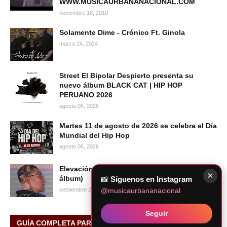
WWW.MUSICAURBANANACIONAL.COM
noviembre 16, 2010
Solamente Dime - Crónico Ft. Ginola
marzo 24, 2024
Street El Bipolar Despierto presenta su
nuevo álbum BLACK CAT | HIP HOP
PERUANO 2026
agosto 05, 2026
Martes 11 de agosto de 2026 se celebra el Día
Mundial del Hip Hop
agosto 06, 2026
Elevación - Warrior Rapper School (Full
×
álbum)
📸
Síguenos en Instagram
@musicaurbananacional
septiembre 20, 2024
Seguir
GUÍA COMPLETA PARA ARTISTAS