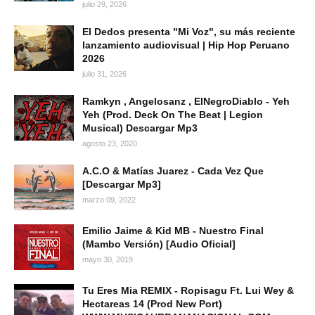
julio 29, 2026
El Dedos presenta "Mi Voz", su más reciente
lanzamiento audiovisual | Hip Hop Peruano
2026
julio 31, 2026
Ramkyn , Angelosanz , ElNegroDiablo - Yeh
Yeh (Prod. Deck On The Beat | Legion
Musical) Descargar Mp3
agosto 23, 2020
A.C.O & Matías Juarez - Cada Vez Que
[Descargar Mp3]
marzo 09, 2022
Emilio Jaime & Kid MB - Nuestro Final
(Mambo Versión) [Audio Oficial]
mayo 30, 2019
Tu Eres Mia REMIX - Ropisagu Ft. Lui Wey &
Hectareas 14 (Prod New Port)