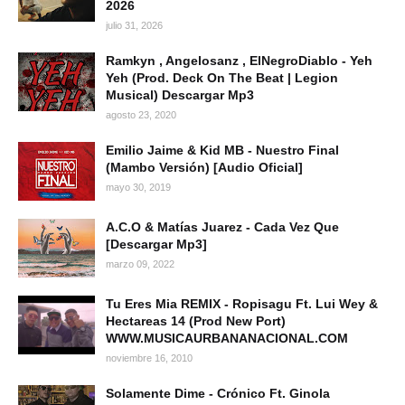
2026
julio 31, 2026
Ramkyn , Angelosanz , ElNegroDiablo - Yeh
Yeh (Prod. Deck On The Beat | Legion
Musical) Descargar Mp3
agosto 23, 2020
Emilio Jaime & Kid MB - Nuestro Final
(Mambo Versión) [Audio Oficial]
mayo 30, 2019
A.C.O & Matías Juarez - Cada Vez Que
[Descargar Mp3]
marzo 09, 2022
Tu Eres Mia REMIX - Ropisagu Ft. Lui Wey &
Hectareas 14 (Prod New Port)
WWW.MUSICAURBANANACIONAL.COM
noviembre 16, 2010
Solamente Dime - Crónico Ft. Ginola