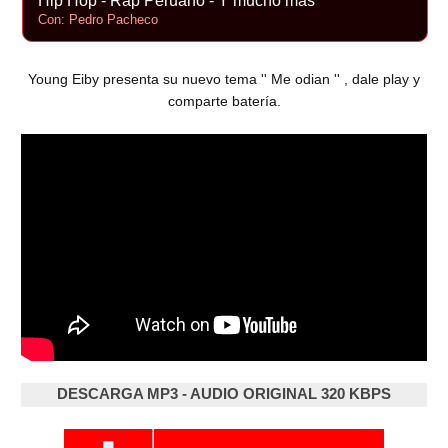
Hip Hop - Rap Peruano - Y mucho más
Con: Pedro Pacheco
Young Eiby presenta su nuevo tema '' Me odian '' , dale play y
comparte batería.
DESCARGA MP3 - AUDIO ORIGINAL 320 KBPS