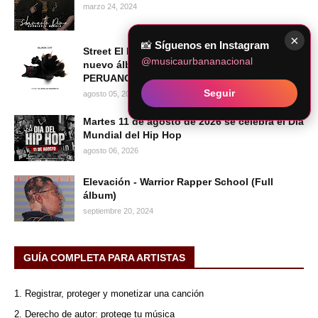
marzo 24, 2024
×
📸
Síguenos en Instagram
Street El Bipolar Despierto presenta su
@musicaurbananacional
nuevo álbum BLACK CAT | HIP HOP
PERUANO 2026
Seguir
agosto 05, 2026
Martes 11 de agosto de 2026 se celebra el Día
Mundial del Hip Hop
agosto 06, 2026
Elevación - Warrior Rapper School (Full
álbum)
septiembre 20, 2024
GUÍA COMPLETA PARA ARTISTAS
1. Registrar, proteger y monetizar una canción
2. Derecho de autor: protege tu música