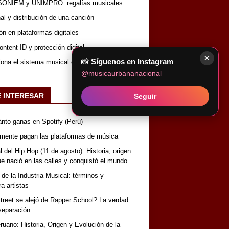
SONIEM y UNIMPRO: regalías musicales
nal y distribución de una canción
ón en plataformas digitales
ntent ID y protección digital
×
📸
Síguenos en Instagram
iona el sistema musical completo
@musicaurbananacional
E INTERESAR
Seguir
nto ganas en Spotify (Perú)
lmente pagan las plataformas de música
 del Hip Hop (11 de agosto): Historia, origen
que nació en las calles y conquistó el mundo
 de la Industria Musical: términos y
a artistas
reet se alejó de Rapper School? La verdad
separación
uano: Historia, Origen y Evolución de la