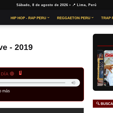
Sábado, 8 de agosto de 2026
• 📍 Lima, Perú
HIP HOP - RAP PERU
REGGAETON PERU
TRAP 
ve - 2019
DÍA 🔴
o más
🔍 BUSC