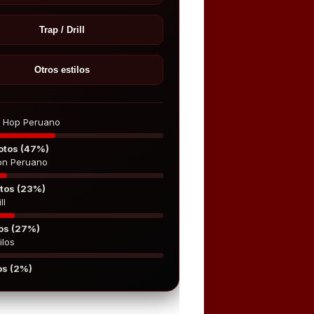
Trap / Drill
Otros estilos
p Hop Peruano
otos (47%)
on Peruano
tos (23%)
ll
os (27%)
ilos
os (2%)