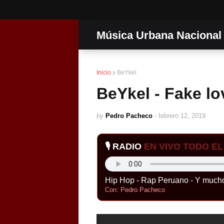
Música Urbana Nacional
Inicio
BeYkel
BeYkel - Fake lo
by
Pedro Pacheco
-
febrero 12, 2019
🎙️ RADIO
EN VIVO TODO EL 
Hip Hop - Rap Peruano - Y much
Con: Pedro Pacheco