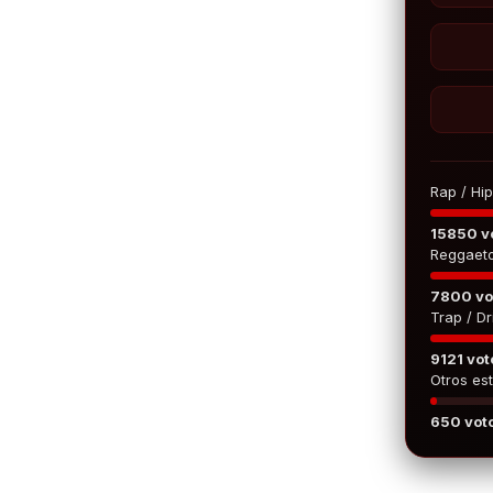
Rap / Hi
15850 v
Reggaet
7800 vo
Trap / Dri
9121 vot
Otros est
650 vot