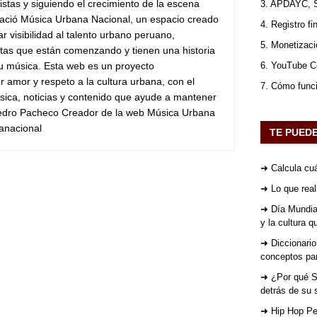
stas y siguiendo el crecimiento de la escena
3. APDAYC, 
ació Música Urbana Nacional, un espacio creado
4. Registro fi
ar visibilidad al talento urbano peruano,
5. Monetizaci
stas que están comenzando y tienen una historia
su música. Esta web es un proyecto
6. YouTube Co
 amor y respeto a la cultura urbana, con el
7. Cómo func
sica, noticias y contenido que ayude a mantener
Pedro Pacheco Creador de la web Música Urbana
anacional
TE PUED
➜ Calcula cuá
➜ Lo que rea
➜ Día Mundial
y la cultura 
➜ Diccionario
conceptos par
➜ ¿Por qué St
detrás de su 
➜ Hip Hop Per