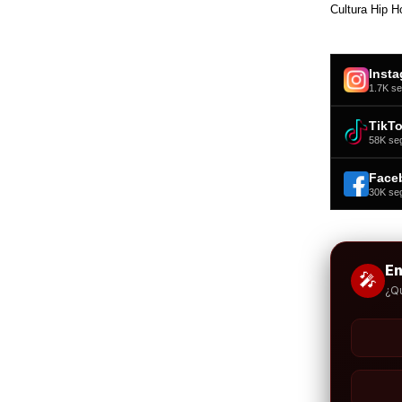
Cultura Hip H
Inst
1.7K se
TikT
58K se
Face
30K se
E
🎤
¿Q