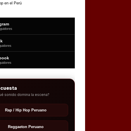
op en el Perú
agram
guidores
ok
guidores
book
guidores
ncuesta
ué sonido domina la escena?
Rap / Hip Hop Peruano
Reggaeton Peruano