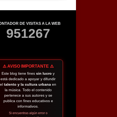
ONTADOR DE VISITAS A LA WEB
9
5
1
2
6
7
⚠️ AVISO IMPORTANTE ⚠️
Este blog tiene fines
sin lucro
y
está dedicado a apoyar y difundir
el
talento y la cultura urbana
en
la música. Todo el contenido
pertenece a sus autores y se
publica con fines educativos e
informativos.
Si encuentras algún error o