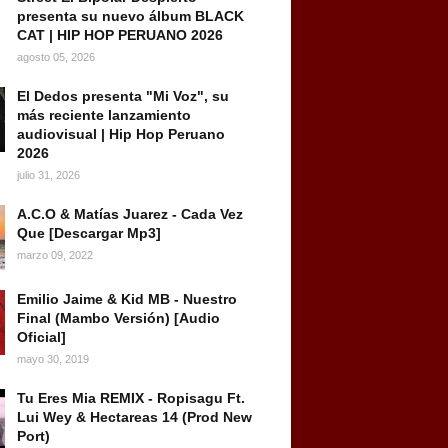
presenta su nuevo álbum BLACK
CAT | HIP HOP PERUANO 2026
agosto 05, 2026
El Dedos presenta "Mi Voz", su
más reciente lanzamiento
audiovisual | Hip Hop Peruano
2026
julio 31, 2026
A.C.O & Matías Juarez - Cada Vez
Que [Descargar Mp3]
marzo 09, 2022
Emilio Jaime & Kid MB - Nuestro
Final (Mambo Versión) [Audio
Oficial]
mayo 30, 2019
Tu Eres Mia REMIX - Ropisagu Ft.
Lui Wey & Hectareas 14 (Prod New
Port)