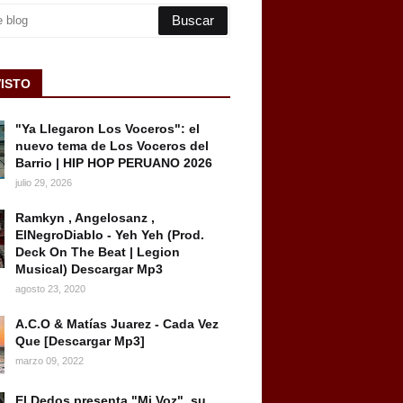
VISTO
"Ya Llegaron Los Voceros": el
nuevo tema de Los Voceros del
Barrio | HIP HOP PERUANO 2026
julio 29, 2026
Ramkyn , Angelosanz ,
ElNegroDiablo - Yeh Yeh (Prod.
Deck On The Beat | Legion
Musical) Descargar Mp3
agosto 23, 2020
A.C.O & Matías Juarez - Cada Vez
Que [Descargar Mp3]
marzo 09, 2022
El Dedos presenta "Mi Voz", su