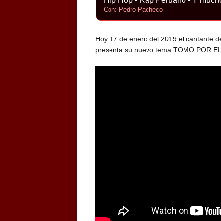
Hip Hop - Rap Peruano - Y much
Con: Pedro Pacheco
Hoy 17 de enero del 2019 el cantante d
presenta su nuevo tema TOMO POR E