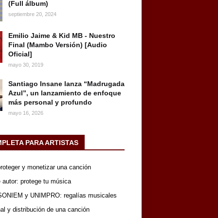
(Full álbum)
septiembre 20, 2024
Emilio Jaime & Kid MB - Nuestro
Final (Mambo Versión) [Audio
Oficial]
mayo 30, 2019
Santiago Insane lanza “Madrugada
Azul”, un lanzamiento de enfoque
más personal y profundo
mayo 16, 2026
MPLETA PARA ARTISTAS
 proteger y monetizar una canción
 autor: protege tu música
SONIEM y UNIMPRO: regalías musicales
nal y distribución de una canción