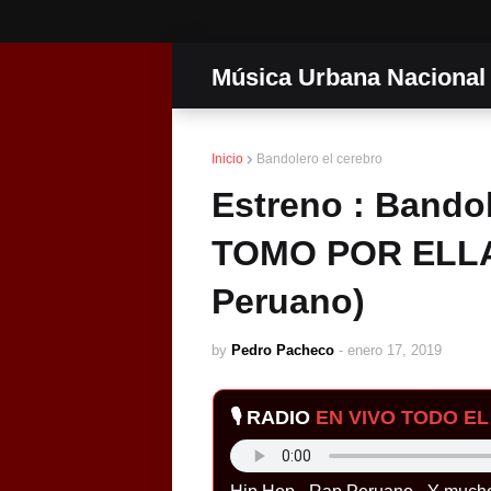
Música Urbana Nacional
Inicio
Bandolero el cerebro
Estreno : Bandole
TOMO POR ELLA
Peruano)
by
Pedro Pacheco
-
enero 17, 2019
🎙️ RADIO
EN VIVO TODO EL 