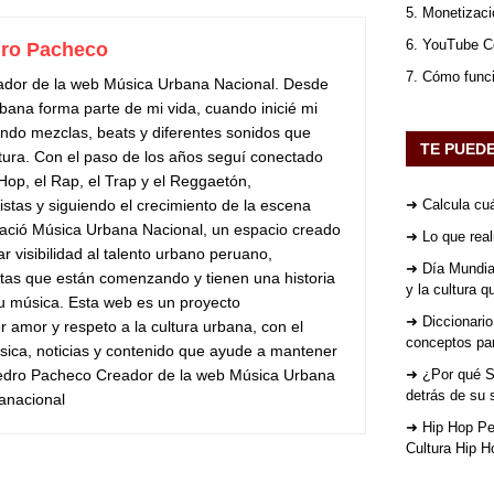
5. Monetizaci
6. YouTube Co
ro Pacheco
7. Cómo func
ador de la web Música Urbana Nacional. Desde
bana forma parte de mi vida, cuando inicié mi
do mezclas, beats y diferentes sonidos que
TE PUED
tura. Con el paso de los años seguí conectado
 Hop, el Rap, el Trap y el Reggaetón,
stas y siguiendo el crecimiento de la escena
➜ Calcula cuá
ació Música Urbana Nacional, un espacio creado
➜ Lo que rea
ar visibilidad al talento urbano peruano,
➜ Día Mundial
stas que están comenzando y tienen una historia
y la cultura 
su música. Esta web es un proyecto
➜ Diccionario
 amor y respeto a la cultura urbana, con el
conceptos par
sica, noticias y contenido que ayude a mantener
Pedro Pacheco Creador de la web Música Urbana
➜ ¿Por qué St
detrás de su 
anacional
➜ Hip Hop Per
Cultura Hip H