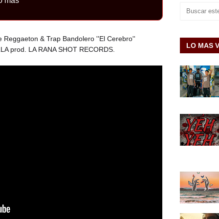
o más
e Reggaeton & Trap Bandolero ''El Cerebro''
LO MAS 
LLA prod. LA RANA SHOT RECORDS.