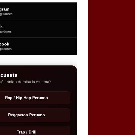
agram
guidores
ok
guidores
book
guidores
ncuesta
ué sonido domina la escena?
Rap / Hip Hop Peruano
Reggaeton Peruano
Trap / Drill