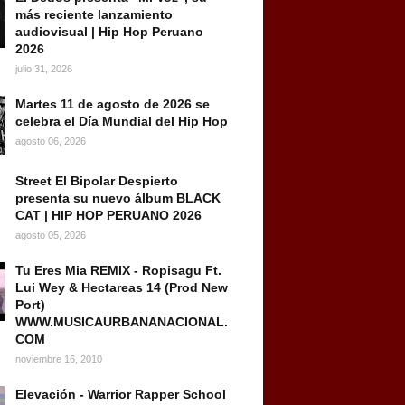
más reciente lanzamiento
audiovisual | Hip Hop Peruano
2026
julio 31, 2026
Martes 11 de agosto de 2026 se
celebra el Día Mundial del Hip Hop
agosto 06, 2026
Street El Bipolar Despierto
presenta su nuevo álbum BLACK
CAT | HIP HOP PERUANO 2026
agosto 05, 2026
Tu Eres Mia REMIX - Ropisagu Ft.
Lui Wey & Hectareas 14 (Prod New
Port)
WWW.MUSICAURBANANACIONAL.
COM
noviembre 16, 2010
Elevación - Warrior Rapper School