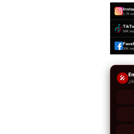
Inst
1.7K se
TikT
58K se
Face
30K se
E
🎤
¿Q