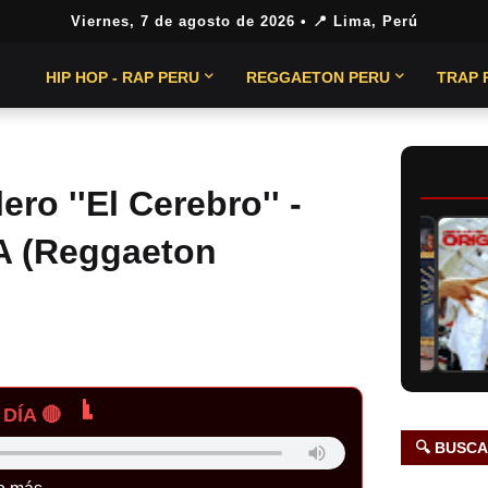
Viernes, 7 de agosto de 2026
• 📍 Lima, Perú
HIP HOP - RAP PERU
REGGAETON PERU
TRAP 
ro ''El Cerebro'' -
 (Reggaeton
DÍA 🔴
🔍 BUSC