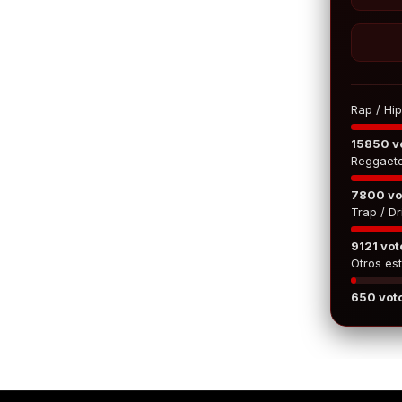
Rap / Hi
15850 v
Reggaet
7800 vo
Trap / Dri
9121 vot
Otros est
650 vot