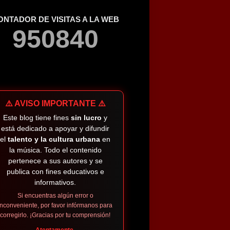
ONTADOR DE VISITAS A LA WEB
9
5
0
8
4
0
⚠️ AVISO IMPORTANTE ⚠️
Este blog tiene fines
sin lucro
y
está dedicado a apoyar y difundir
el
talento y la cultura urbana
en
la música. Todo el contenido
pertenece a sus autores y se
publica con fines educativos e
informativos.
Si encuentras algún error o
inconveniente, por favor infórmanos para
corregirlo. ¡Gracias por tu comprensión!