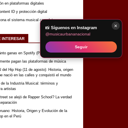
ón en plataformas digitales
ntent ID y protección digital
iona el sistema musical completo
×
📸
Síguenos en Instagram
@musicaurbananacional
E INTERESAR
Seguir
nto ganas en Spotify (Perú)
lmente pagan las plataformas de música
 del Hip Hop (11 de agosto): Historia, origen
que nació en las calles y conquistó el mundo
 de la Industria Musical: términos y
a artistas
reet se alejó de Rapper School? La verdad
separación
uano: Historia, Origen y Evolución de la
op en el Perú