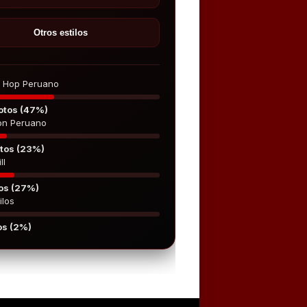
Otros estilos
p Hop Peruano
otos (47%)
on Peruano
tos (23%)
ll
os (27%)
ilos
os (2%)