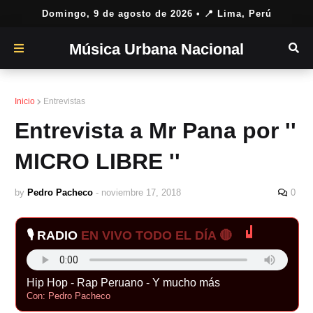
Domingo, 9 de agosto de 2026
• 📍 Lima, Perú
Música Urbana Nacional
Inicio
Entrevistas
Entrevista a Mr Pana por ''
MICRO LIBRE ''
by
Pedro Pacheco
-
noviembre 17, 2018
0
🎙️ RADIO
EN VIVO TODO EL DÍA 🔴
Hip Hop - Rap Peruano - Y mucho más
Con: Pedro Pacheco