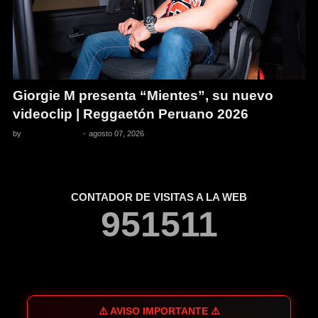
Giorgie M presenta “Mientes”, su nuevo
videoclip | Reggaetón Peruano 2026
by
Pedro Pacheco
-
agosto 07, 2026
CONTADOR DE VISITAS A LA WEB
9
5
1
5
1
1
⚠️ AVISO IMPORTANTE ⚠️