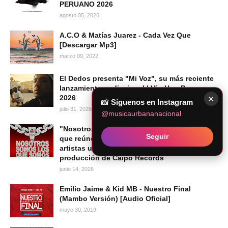
PERUANO 2026
agosto 05, 2026
A.C.O & Matías Juarez - Cada Vez Que
[Descargar Mp3]
marzo 09, 2022
El Dedos presenta "Mi Voz", su más reciente
lanzamiento audiovisual | Hip Hop Peruano
×
2026
📸
Síguenos en Instagram
julio 31, 2026
@musicaurbananacional
"Nosotros Somos los Que Somos": el álbum
Seguir
que reúne a una nueva generación de
artistas urbanos peruanos bajo la
producción de Caipo Records
junio 14, 2026
Emilio Jaime & Kid MB - Nuestro Final
(Mambo Versión) [Audio Oficial]
mayo 30, 2019