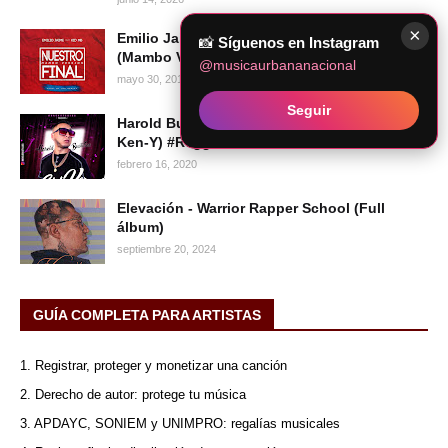
×
Emilio Jaime & Kid MB - Nuestro Final
📸
Síguenos en Instagram
(Mambo Versión) [Audio Oficial]
@musicaurbananacional
mayo 30, 2019
Seguir
Harold Bustillos - Si la vez (Remake R.K.M &
Ken-Y) #ReggaetonPeru
febrero 16, 2020
Elevación - Warrior Rapper School (Full
álbum)
septiembre 20, 2024
GUÍA COMPLETA PARA ARTISTAS
1. Registrar, proteger y monetizar una canción
2. Derecho de autor: protege tu música
3. APDAYC, SONIEM y UNIMPRO: regalías musicales