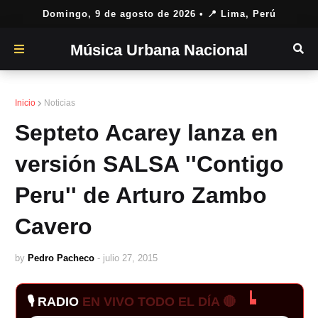
Domingo, 9 de agosto de 2026
• 📍 Lima, Perú
Música Urbana Nacional
Inicio
Noticias
Septeto Acarey lanza en
versión SALSA ''Contigo
Peru'' de Arturo Zambo
Cavero
by
Pedro Pacheco
-
julio 27, 2015
🎙️ RADIO
EN VIVO TODO EL DÍA 🔴