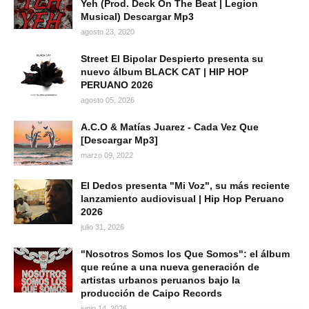
Yeh (Prod. Deck On The Beat | Legion
Musical) Descargar Mp3
agosto 23, 2020
Street El Bipolar Despierto presenta su
nuevo álbum BLACK CAT | HIP HOP
PERUANO 2026
agosto 05, 2026
A.C.O & Matías Juarez - Cada Vez Que
[Descargar Mp3]
marzo 09, 2022
El Dedos presenta "Mi Voz", su más reciente
lanzamiento audiovisual | Hip Hop Peruano
2026
julio 31, 2026
"Nosotros Somos los Que Somos": el álbum
que reúne a una nueva generación de
artistas urbanos peruanos bajo la
producción de Caipo Records
junio 14, 2026