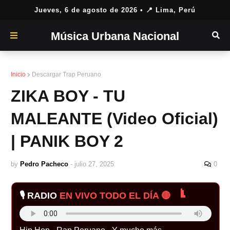
Jueves, 6 de agosto de 2026
• 📍 Lima, Perú
Música Urbana Nacional
Inicio
Descargar Trap Peruano
ZIKA BOY - TU
MALEANTE (Video Oficial)
| PANIK BOY 2
by
Pedro Pacheco
-
julio 27, 2025
0
🎙️ RADIO
EN VIVO TODO EL DÍA 🔴