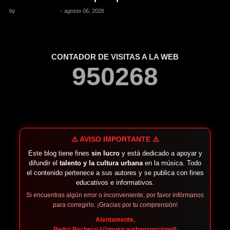
by
Pedro Pacheco
-
agosto 06, 2026
CONTADOR DE VISITAS A LA WEB
9
5
0
2
6
8
⚠️ AVISO IMPORTANTE ⚠️
Este blog tiene fines
sin lucro
y está dedicado a apoyar y
difundir el
talento y la cultura urbana
en la música. Todo
el contenido pertenece a sus autores y se publica con fines
educativos e informativos.
Si encuentras algún error o inconveniente, por favor infórmanos
para corregirlo. ¡Gracias por tu comprensión!
Atentamente,
Pedro Pacheco (@musicaurbananacional)