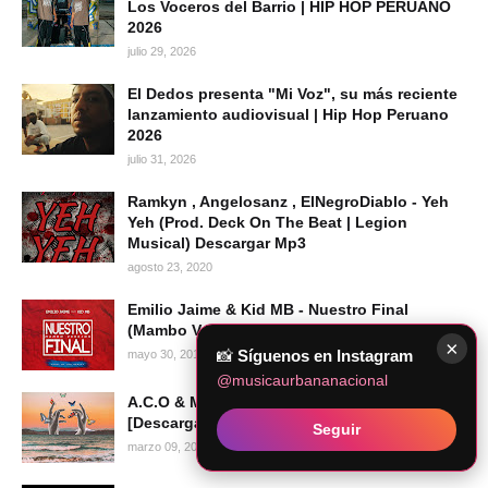
Los Voceros del Barrio | HIP HOP PERUANO
2026
julio 29, 2026
El Dedos presenta "Mi Voz", su más reciente
lanzamiento audiovisual | Hip Hop Peruano
2026
julio 31, 2026
Ramkyn , Angelosanz , ElNegroDiablo - Yeh
Yeh (Prod. Deck On The Beat | Legion
Musical) Descargar Mp3
agosto 23, 2020
Emilio Jaime & Kid MB - Nuestro Final
(Mambo Versión) [Audio Oficial]
×
📸
Síguenos en Instagram
mayo 30, 2019
@musicaurbananacional
A.C.O & Matías Juarez - Cada Vez Que
[Descargar Mp3]
Seguir
marzo 09, 2022