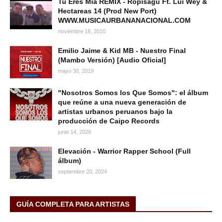
Tu Eres Mia REMIX - Ropisagu Ft. Lui Wey &
Hectareas 14 (Prod New Port)
WWW.MUSICAURBANANACIONAL.COM
noviembre 16, 2010
Emilio Jaime & Kid MB - Nuestro Final
(Mambo Versión) [Audio Oficial]
mayo 30, 2019
"Nosotros Somos los Que Somos": el álbum
que reúne a una nueva generación de
artistas urbanos peruanos bajo la
producción de Caipo Records
junio 14, 2026
Elevación - Warrior Rapper School (Full
álbum)
septiembre 20, 2024
GUÍA COMPLETA PARA ARTISTAS