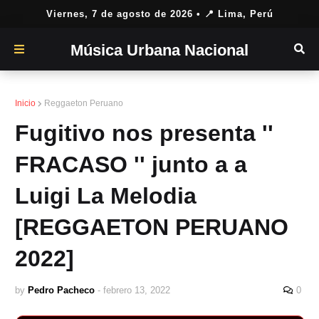
Viernes, 7 de agosto de 2026
• 📍 Lima, Perú
Música Urbana Nacional
Inicio
Reggaeton Peruano
Fugitivo nos presenta ''
FRACASO '' junto a a
Luigi La Melodia
[REGGAETON PERUANO
2022]
by
Pedro Pacheco
-
febrero 13, 2022
0