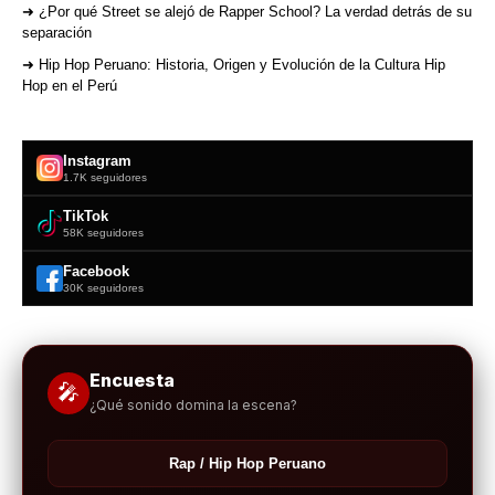
➜ ¿Por qué Street se alejó de Rapper School? La verdad detrás de su
separación
➜ Hip Hop Peruano: Historia, Origen y Evolución de la Cultura Hip
Hop en el Perú
Instagram
1.7K seguidores
TikTok
58K seguidores
Facebook
30K seguidores
Encuesta
🎤
¿Qué sonido domina la escena?
Rap / Hip Hop Peruano