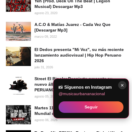
Yeh (Prod. Deck On The Beat | Legion
Musical) Descargar Mp3
agosto 23, 2020
A.C.O & Matías Juarez - Cada Vez Que
[Descargar Mp3]
marzo 09, 2022
El Dedos presenta "Mi Voz", su más reciente
lanzamiento audiovisual | Hip Hop Peruano
2026
julio 31, 2026
Street El Bipolar Despierto presenta su
×
nuevo álbum BLACK CAT | HIP HOP
📸
Síguenos en Instagram
PERUANO 2026
@musicaurbananacional
agosto 05, 2026
Seguir
Martes 11 de agosto de 2026 se celebra el Día
Mundial del Hip Hop
agosto 06, 2026